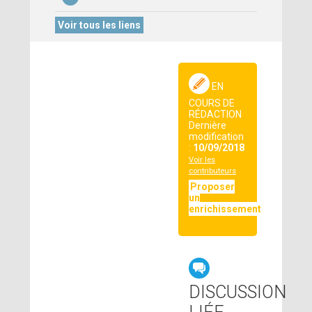
Voir tous les liens
EN
COURS DE
RÉDACTION
Dernière
modification
:
10/09/2018
Voir les
contributeurs
Proposer
un
enrichissement
DISCUSSION