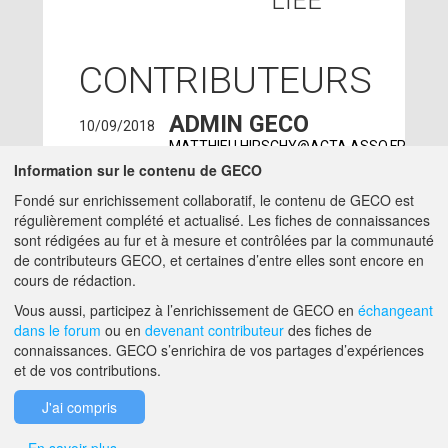
LIÉE
CONTRIBUTEURS
ADMIN GECO
10/09/2018
MATTHIEU.HIRSCHY@ACTA.ASSO.FR
Information sur le contenu de GECO
SUZANNE
22/02/2018
Fondé sur enrichissement collaboratif, le contenu de GECO est
BLOCAILLE
- ACTA
régulièrement complété et actualisé. Les fiches de connaissances
charge-etude -
sont rédigées au fur et à mesure et contrôlées par la communauté
SUZANNE.BLOCAILLE@ACTA.ASSO.FR
de contributeurs GECO, et certaines d’entre elles sont encore en
cours de rédaction.
A PROPOS DE GECO
AIDE
Vous aussi, participez à l’enrichissement de GECO en
échangeant
dans le forum
ou en
devenant contributeur
des fiches de
connaissances. GECO s’enrichira de vos partages d’expériences
et de vos contributions.
F.A.Q.
NOUS CONTACTER
J'ai compris
MENTIONS LÉGALES