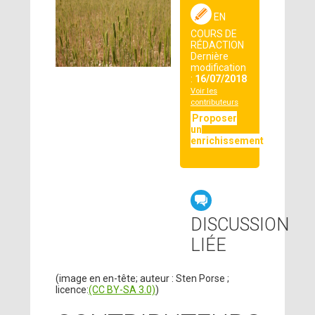
EN
COURS DE
RÉDACTION
Dernière
modification
:
16/07/2018
Voir les
contributeurs
Proposer
un
enrichissement
DISCUSSION
LIÉE
(image en en-tête; auteur : Sten Porse ;
licence:
(CC BY-SA 3.0)
)