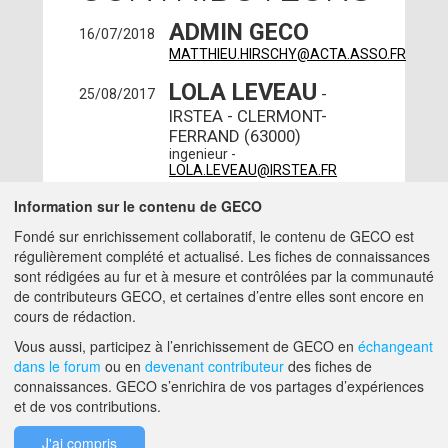
ADMIN GECO
16/07/2018
MATTHIEU.HIRSCHY@ACTA.ASSO.FR
LOLA LEVEAU
-
25/08/2017
IRSTEA - CLERMONT-
FERRAND (63000)
ingenieur -
LOLA.LEVEAU@IRSTEA.FR
PAOLA SALAZAR
Information sur le contenu de GECO
-
23/08/2017
INRAE - UMR AGRONOMIE
Fondé sur enrichissement collaboratif, le contenu de GECO est
- PALAISEAU (91120)
régulièrement complété et actualisé. Les fiches de connaissances
ingenieur -
sont rédigées au fur et à mesure et contrôlées par la communauté
PAOLA.SALAZAR@INRAE.FR
de contributeurs GECO, et certaines d’entre elles sont encore en
cours de rédaction.
A PROPOS DE GECO
AIDE
Vous aussi, participez à l’enrichissement de GECO en
échangeant
dans le forum
ou en
devenant contributeur
des fiches de
connaissances. GECO s’enrichira de vos partages d’expériences
et de vos contributions.
F.A.Q.
NOUS CONTACTER
J'ai compris