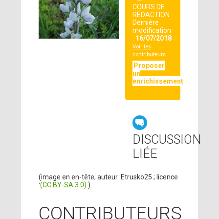
COURS DE
RÉDACTION
Dernière
modification
:
16/07/2018
Voir les
contributeurs
Proposer
un
enrichissement
DISCUSSION
LIÉE
(image en en-tête; auteur :Etrusko25 ; licence
:
(CC BY-SA 3.0)
)
CONTRIBUTEURS