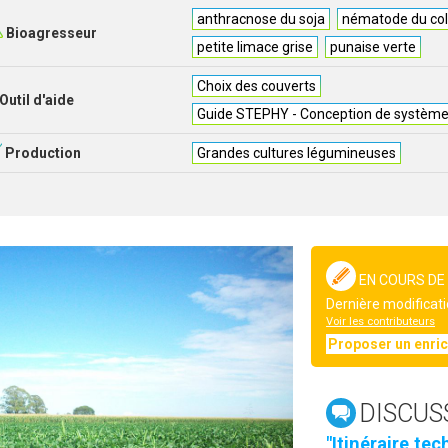
anthracnose du soja
nématode du col
Bioagresseur
petite limace grise
punaise verte
Choix des couverts
Outil d'aide
Guide STEPHY - Conception de systèmes
Production
Grandes cultures légumineuses
EN COURS DE
Dernière modificati
Voir les contributeurs
Proposer un enri
DISCUS
"Itinéraire te