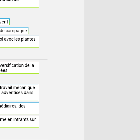
 vent
rs de campagne
sol avec les plantes
ersification de la
iées
 travail mécanique
s adventices dans
médiaires, des
me en intrants sur