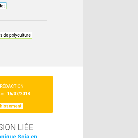
let
 de polyculture
 RÉDACTION
on :
16/07/2018
chissement
SION LIÉE
chnique Soja en